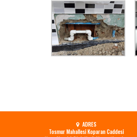
.
ADRES
Tosmur Mahallesi Koparan Caddesi