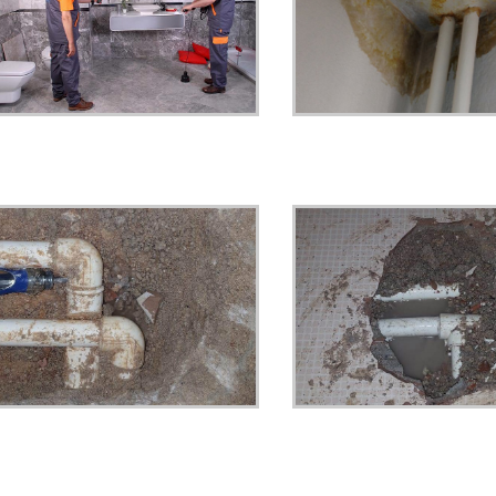
.
.
.
.