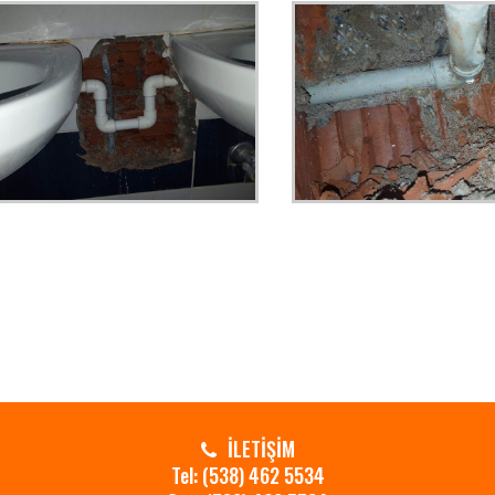
.
.
İLETİŞİM
Tel: (538) 462 5534