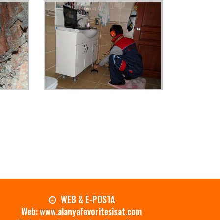
.
WEB & E-POSTA
Web: www.alanyafavoritesisat.com