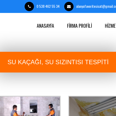
0 538 462 55 34
alanyafavoritesisat@gmail.
ANASAYFA
FİRMA PROFİLİ
HİZME
SU KAÇAĞI, SU SIZINTISI TESPİTİ