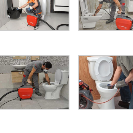
.
.
.
.