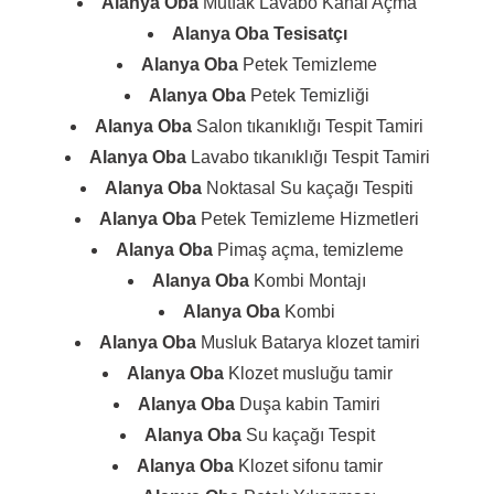
Alanya Oba
Mutfak Lavabo Kanal Açma
Alanya Oba
Tesisatçı
Alanya Oba
Petek Temizleme
Alanya Oba
Petek Temizliği
Alanya Oba
Salon tıkanıklığı Tespit Tamiri
Alanya Oba
Lavabo tıkanıklığı Tespit Tamiri
Alanya Oba
Noktasal Su kaçağı Tespiti
Alanya Oba
Petek Temizleme Hizmetleri
Alanya Oba
Pimaş açma, temizleme
Alanya Oba
Kombi Montajı
Alanya Oba
Kombi
Alanya Oba
Musluk Batarya klozet tamiri
Alanya Oba
Klozet musluğu tamir
Alanya Oba
Duşa kabin Tamiri
Alanya Oba
Su kaçağı Tespit
Alanya Oba
Klozet sifonu tamir